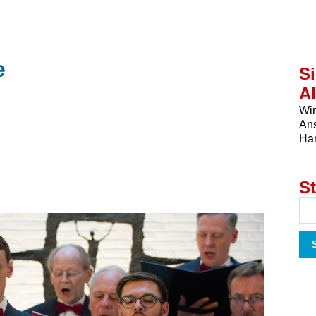
e
Si
A
Wir
Ans
Ha
S