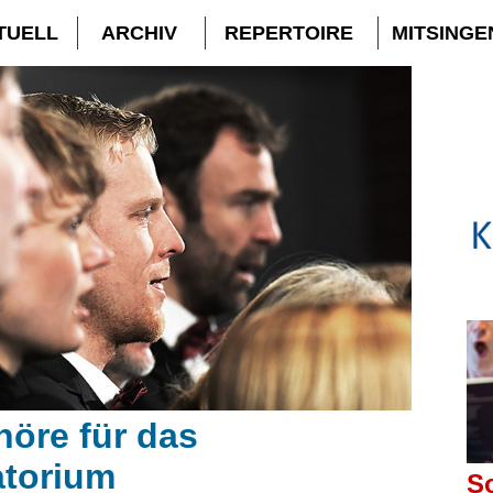
TUELL
ARCHIV
REPERTOIRE
MITSINGE
nöre für das
atorium
So