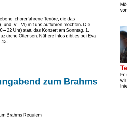
Möc
vo
ebene, chorerfahrene Tenöre, die das
 und IV – VI) mit uns aufführen möchten. Die
 – 22 Uhr) statt, das Konzert am Sonntag, 1.
uzkirche Ottensen. Nähere Infos gibt es bei Eva
 43.
T
Für
rungabend zum Brahms
wir
Int
 zum Brahms Requiem